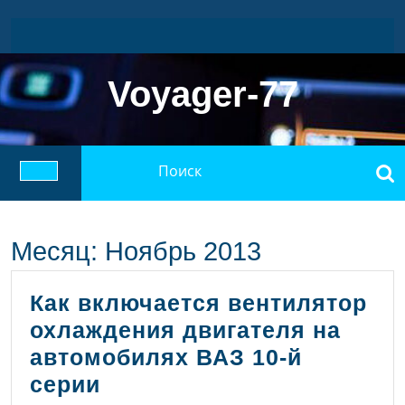
Перейти
к
содержимому
Voyager-77
Найти:
Кнопка
Открыть
Месяц:
Ноябрь 2013
Как включается вентилятор
охлаждения двигателя на
автомобилях ВАЗ 10-й
Как
серии