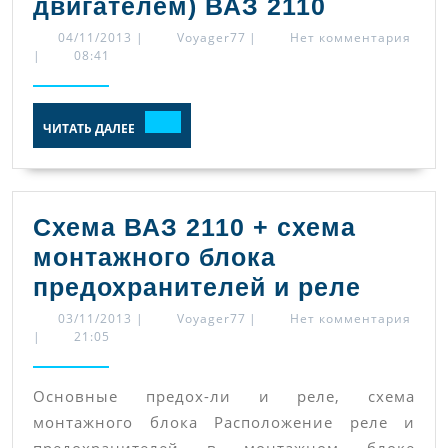
Схема
двигателем) ВАЗ 2110
ЭСУД
04/11/2013
Voyager77
04/11/2013
|
Voyager77
|
Нет комментария
|
08:41
(электро
система
ЧИТАТЬ
управле
ЧИТАТЬ ДАЛЕЕ
ДАЛЕЕ
двигател
ВАЗ
2110
Схема ВАЗ 2110 + схема
монтажного блока
Схема
предохранителей и реле
ВАЗ
03/11/2013
Voyager77
03/11/2013
|
Voyager77
|
Нет комментария
|
21:05
2110
+
Основные предох-ли и реле, схема
схема
монтажного блока Расположение реле и
монта
предохранителей в монтажном блоке