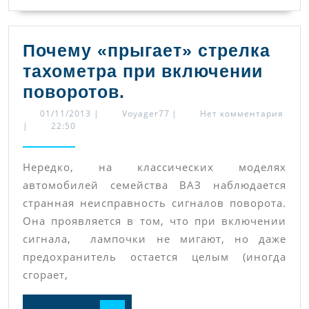
монта
блока
Почему «прыгает» стрелка
тахометра при включении
Почему
поворотов.
«прыгает»
01/11/2013
Voyager77
01/11/2013
|
Voyager77
|
Нет комментария
|
22:50
стрелка
тахометра
Нередко, на классических моделях
при
автомобилей семейства ВАЗ наблюдается
включении
странная неисправность сигналов поворота.
поворотов.
Она проявляется в том, что при включении
сигнала, лампочки не мигают, но даже
предохранитель остается целым (иногда
сгорает,
ЧИТАТЬ