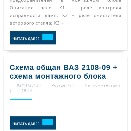
блока
Описание реле: К1 – реле контроля
предо
исправности ламп; К2 – реле очистителя
и
ветрового стекла; K3 –
реле
ЧИТАТЬ
ЧИТАТЬ ДАЛЕЕ
ДАЛЕЕ
Схема общая ВАЗ 2108-09 +
Схема
схема монтажного блока
общая
02/11/2013
Voyager77
02/11/2013
|
Voyager77
|
Нет комментария
|
19:54
ВАЗ
2108-
09
+
ЧИТАТЬ
ЧИТАТЬ ДАЛЕЕ
ДАЛЕЕ
схема