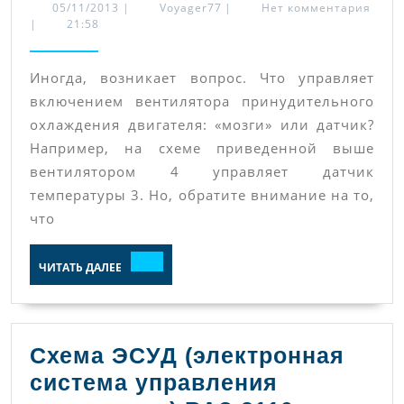
включается
05/11/2013
Voyager77
05/11/2013
|
Voyager77
|
Нет комментария
|
21:58
вентилятор
охлаждения
Иногда, возникает вопрос. Что управляет
двигателя
включением вентилятора принудительного
на
охлаждения двигателя: «мозги» или датчик?
автомобилях
Например, на схеме приведенной выше
ВАЗ
вентилятором 4 управляет датчик
10-
температуры 3. Но, обратите внимание на то,
что
й
серии
ЧИТАТЬ
ЧИТАТЬ ДАЛЕЕ
ДАЛЕЕ
Схема ЭСУД (электронная
система управления