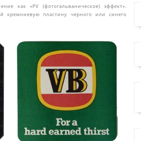
ние как «PV (фотогальваническое) эффект».
ой кремниевую пластину черного или синего