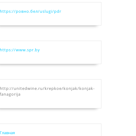
https://ровно.бел/uslugi/pdr
https://www.spr.by
http://unitedwine.ru/krepkoe/konjak/konjak-
fanagorija
Главная