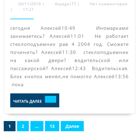
работает
20/11/2019
Voyager77
20/11/2019
|
Voyager77
|
Нет комментария
|
17:21
стеклоподъемик
Тойота
сегодня Алексей10:49 Иномарками
РАВ
занимаетесь? Алексей11:01 Не работает
4
стеклоподъемник рав 4 2004 год. Сможете
починить? Алексей11:30 стеклоподьемник
на какой двери? водительской или
пассажирской? Алексей12:43 Водительская.
Блок кнопок менял,не помогло Алексей13:56
пока
ЧИТАТЬ
ЧИТАТЬ ДАЛЕЕ
ДАЛЕЕ
Пагинация
1
2
…
13
Далее
записей