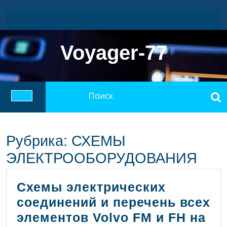
Перейти
к
содержимому
Voyager-77
Найти:
Кнопка
Открыть
Рубрика:
СХЕМЫ
ЭЛЕКТРООБОРУДОВАНИЯ
Схемы электрических
соединений и перечень всех
элементов Volvo FM и FH на