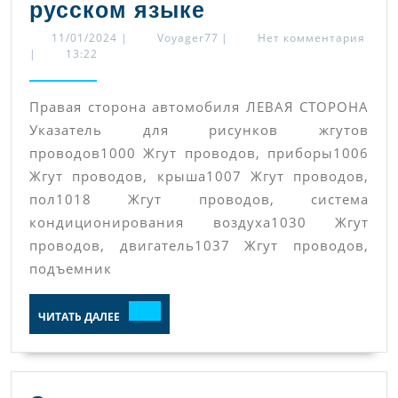
Схемы
русском языке
электрических
11/01/2024
Voyager77
11/01/2024
|
Voyager77
|
Нет комментария
|
13:22
соединений
и
Правая сторона автомобиля ЛЕВАЯ СТОРОНА
перечень
Указатель для рисунков жгутов
всех
проводов1000 Жгут проводов, приборы1006
элементов
Жгут проводов, крыша1007 Жгут проводов,
Volvo
пол1018 Жгут проводов, система
FM
кондиционирования воздуха1030 Жгут
проводов, двигатель1037 Жгут проводов,
и
подъемник
FH
на
ЧИТАТЬ
ЧИТАТЬ ДАЛЕЕ
ДАЛЕЕ
русском
языке