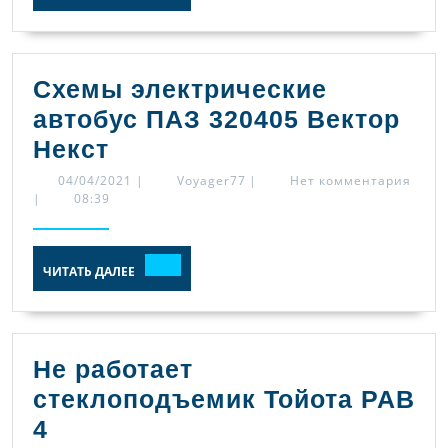
Схемы электрические
автобус ПАЗ 320405 Вектор
Схемы
Некст
электрические
04/04/2021
Voyager77
04/04/2021
|
Voyager77
|
Нет комментария
|
08:39
автобус
ПАЗ
ЧИТАТЬ
320405
ЧИТАТЬ ДАЛЕЕ
ДАЛЕЕ
Вектор
Некст
Не работает
стеклоподъемик Тойота РАВ
Не
4