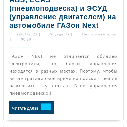
реле
(пневмоподвеска) и ЭСУД
и
(управление двигателем) на
предохр
Где
автомобиле ГАЗон Next
БК
распол
29/01/2023
Voyager77
29/01/2023
|
Voyager77
|
Нет комментария
|
00:20
4
блоки
ABS,
ГАЗон NEXT не отличается обилием
ECAS
электроники, но блоки управления
(пневм
находятся в разных местах. Поэтому, чтобы
и
вы не тратили свое время на поиски я решил
ЭСУД
разместить эту статью. Блок управления
(управ
пневмоподвеской
двигат
ЧИТАТЬ
ЧИТАТЬ ДАЛЕЕ
на
ДАЛЕЕ
автомо
ГАЗон