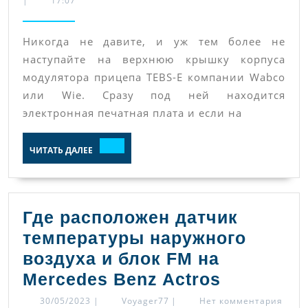
|
17:07
5
тре
Никогда не давите, и уж тем более не
в
наступайте на верхнюю крышку корпуса
вер
модулятора прицепа TEBS-E компании Wabco
кры
или Wie. Сразу под ней находится
кор
электронная печатная плата и если на
ЧИТАТЬ
ЧИТАТЬ ДАЛЕЕ
ДАЛЕЕ
Где расположен датчик
температуры наружного
воздуха и блок FM на
Где
Mercedes Benz Actros
располож
30/05/2023
Voyager77
30/05/2023
|
Voyager77
|
Нет комментария