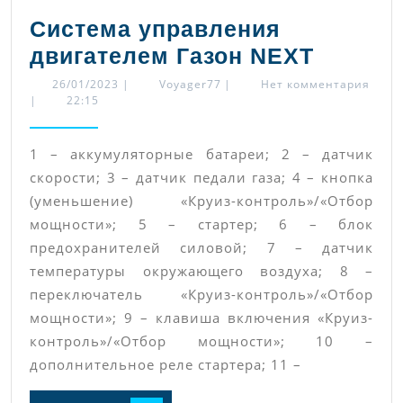
Next
Система управления
Систем
двигателем Газон NEXT
управл
26/01/2023
Voyager77
26/01/2023
|
Voyager77
|
Нет комментария
|
22:15
двигат
Газон
1 – аккумуляторные батареи; 2 – датчик
NEXT
скорости; 3 – датчик педали газа; 4 – кнопка
(уменьшение) «Круиз-контроль»/«Отбор
мощности»; 5 – стартер; 6 – блок
предохранителей силовой; 7 – датчик
температуры окружающего воздуха; 8 –
переключатель «Круиз-контроль»/«Отбор
мощности»; 9 – клавиша включения «Круиз-
контроль»/«Отбор мощности»; 10 –
дополнительное реле стартера; 11 –