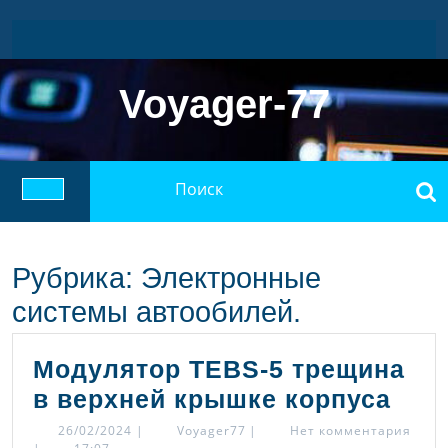
Перейти
к
содержимому
Voyager-77
Найти:
Кнопка
Открыть
Рубрика:
Электронные
системы автообилей.
Модулятор TEBS-5 трещина
Мод
в верхней крышке корпуса
TEB
26/02/2024
Voyager77
26/02/2024
|
Voyager77
|
Нет комментария