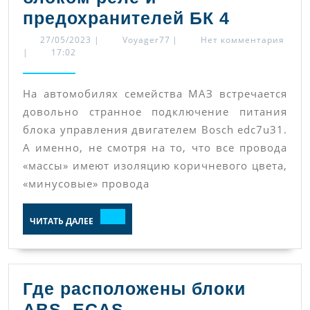
Правиль
предохранителей БК 4
подключ
27/05/2023
Voyager77
27/05/2023
|
Voyager77
|
Нет комментария
|
17:02
Bosch
edc7u31
На автомобилях семейства МАЗ встречается
на
довольно странное подключение питания
автомоб
блока управления двигателем Bosch edc7u31.
МАЗ
А именно, не смотря на то, что все провода
+
«массы» имеют изоляцию коричневого цвета,
схемы
«минусовые» провода
с
ЧИТАТЬ
ЧИТАТЬ ДАЛЕЕ
двигате
ДАЛЕЕ
ЯМЗ
653
и
Где расположены блоки
блоком
ABS, ECAS