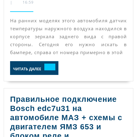
|
16:59
датчик
темпера
На ранних моделях этого автомобиля датчик
наружног
температуры наружного воздуха находился в
воздуха
корпусе зеркала заднего вида с правой
и
стороны. Сегодня его нужно искать в
блок
бампере, справа от номера примерно в этой
FM
ЧИТАТЬ
на
ЧИТАТЬ ДАЛЕЕ
ДАЛЕЕ
Mercedes
Benz
Actros
Правильное подключение
Bosch edc7u31 на
автомобиле МАЗ + схемы с
двигателем ЯМЗ 653 и
блоком реле и