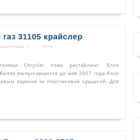
Предохранит
 газ 31105 крайслер
и
омментария
|
13:14
реле
газ
елями Chrysler плюс рестайлинг. блок
31105
обилях выпускавшихся до мая 2007 года блок
щевым ящиком за пластиковой крышкой. Для
крайслер