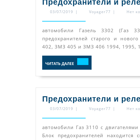
Предохранители и реле
03/07/2019
Voyager77
03/07/2019
|
Voyager77
|
Нет к
автомобили Газель 3302 (Газ 33
предохранителей старого и нового
402, ЗМЗ 405 и ЗМЗ 406 1994, 1995, 1
ЧИТАТЬ
ЧИТАТЬ ДАЛЕЕ
ДАЛЕЕ
Предохранители и реле
03/07/2019
Voyager77
03/07/2019
|
Voyager77
|
Нет к
автомобили Газ 3110 с двигателями
Блок предохранителей находится с