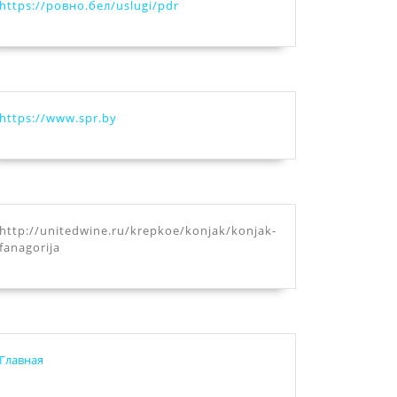
https://ровно.бел/uslugi/pdr
ели
https://www.spr.by
http://unitedwine.ru/krepkoe/konjak/konjak-
fanagorija
Главная