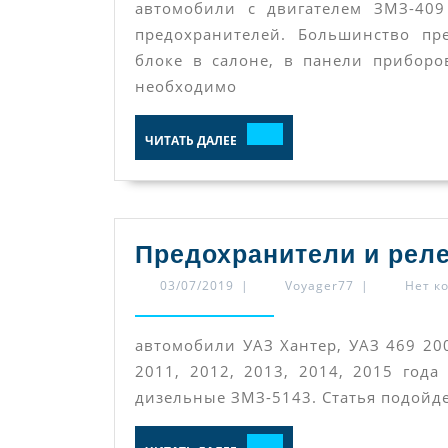
автомобили с двигателем ЗМЗ-409
предохранителей. Большинство п
блоке в салоне, в панели приборо
необходимо
ЧИТАТЬ
ЧИТАТЬ ДАЛЕЕ
ДАЛЕЕ
Предохранители и реле
03/07/2019
Voyager77
03/07/2019
|
Voyager77
|
Нет к
автомобили УАЗ Хантер, УАЗ 469 2003
2011, 2012, 2013, 2014, 2015 год
дизельные ЗМЗ-5143. Статья подойде
ЧИТАТЬ