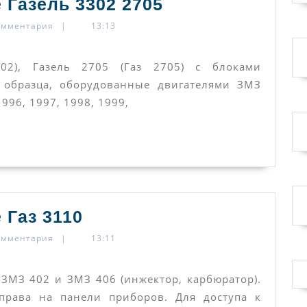
Предохранител
 Газель 3302 2705
и
омментария
|
13:13
реле
Газель
02), Газель 2705 (Газ 2705) с блоками
3302
 образца, оборудованные двигателями ЗМЗ
996, 1997, 1998, 1999,
2705
Предохранители
 Газ 3110
и
омментария
|
13:11
реле
Газ
 ЗМЗ 402 и ЗМЗ 406 (инжектор, карбюратор).
3110
права на панели приборов. Для доступа к