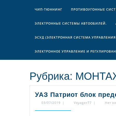
ЧИП-ТЮННИНГ
ПРОТИВОУГОННЫЕ СИС
ЭЛЕКТРОННЫЕ СИСТЕМЫ АВТООБИЛЕЙ.
ЭСУД (ЭЛЕКТРОННАЯ СИСТЕМА УПРАВЛЕНИЯ
ЭЛЕКТРОННОЕ УПРАВЛЕНИЕ И РЕГУЛИРОВА
Рубрика:
МОНТА
УАЗ Патриот блок пре
03/07/2019
Voyager77
03/07/2019
|
Voyager77
|
Нет к