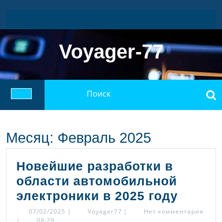
Перейти
к
содержимому
Voyager-77
Найти:
Кнопка
Открыть
Месяц:
Февраль 2025
Новейшие разработки в
области автомобильной
Новей
электроники в 2025 году
разраб
07/02/2025
Voyager77
07/02/2025
|
Voyager77
|
Нет комментария
|
08:29