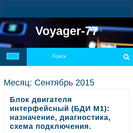
Перейти
к
содержимому
Voyager-77
Найти:
Кнопка
Открыть
Месяц:
Сентябрь 2015
Блок двигателя
интерфейсный (БДИ М1):
назначение, диагностика,
Блок
схема подключения.