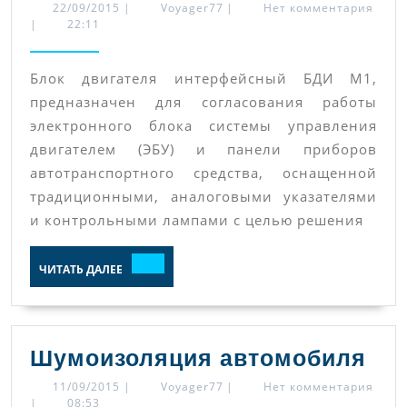
двигателя
22/09/2015
Voyager77
22/09/2015
|
Voyager77
|
Нет комментария
|
22:11
интерфей
(БДИ
Блок двигателя интерфейсный БДИ М1,
М1):
предназначен для согласования работы
назначени
электронного блока системы управления
диагности
двигателем (ЭБУ) и панели приборов
схема
автотранспортного средства, оснащенной
подключен
традиционными, аналоговыми указателями
и контрольными лампами с целью решения
ЧИТАТЬ
ЧИТАТЬ ДАЛЕЕ
ДАЛЕЕ
Шу
Шумоизоляция автомобиля
ав
11/09/2015
Voyager77
11/09/2015
|
Voyager77
|
Нет комментария
|
08:53