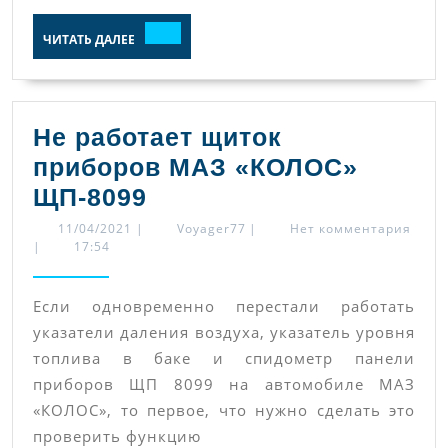
«ВОЯЖ»
ЧИТАТЬ
ЧИТАТЬ ДАЛЕЕ
ДАЛЕЕ
Не работает щиток
приборов МАЗ «КОЛОС»
Не
ЩП-8099
работает
11/04/2021
Voyager77
11/04/2021
|
Voyager77
|
Нет комментария
|
17:54
щиток
приборов
Если одновременно перестали работать
МАЗ
указатели даления воздуха, указатель уровня
«КОЛОС»
топлива в баке и спидометр панели
ЩП-8099
приборов ЩП 8099 на автомобиле МАЗ
«КОЛОС», то первое, что нужно сделать это
проверить функцию