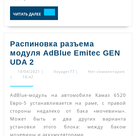
ЧИТАТЬ
ЧИТАТЬ ДАЛЕЕ
ДАЛЕЕ
Распиновка разъема
модуля AdBlue Emitec GEN
Распиновка
UDA 2
разъема
10/04/2021
Voyager77
10/04/2021
|
Voyager77
|
Нет комментария
|
18:42
модуля
AdBlue
AdBlue-модуль на автомобиле Камаз 6520
Emitec
Евро-5 устанавливается на раме, с правой
GEN
стороны недалеко от бака «мочевины».
UDA
Может быть и два других варианта
2
установки этого блока: между баком
мочевины и аккумуляторами