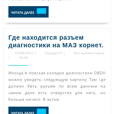
ЧИТАТЬ
ЧИТАТЬ ДАЛЕЕ
ДАЛЕЕ
Где находится разъем
Гд
диагностики на МАЗ корнет.
на
10/04/2021
Voyager77
10/04/2021
|
Voyager77
|
Нет комментария
|
16:34
ра
ди
Иногда в поисках колодки диагностики OBDII
на
можно увидеть следующую картину Там где
МА
должен бвть разъем по всем данным на
кор
самом деле есть отверстие для него, но
больше ничего. В эьтом
ЧИТАТЬ
ЧИТАТЬ ДАЛЕЕ