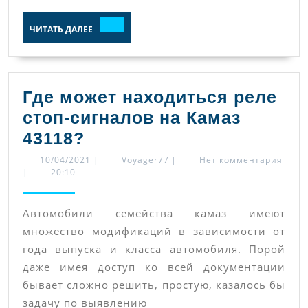
ЧИТАТЬ
ЧИТАТЬ ДАЛЕЕ
ДАЛЕЕ
Где может находиться реле
стоп-сигналов на Камаз
Где
43118?
может
10/04/2021
Voyager77
10/04/2021
|
Voyager77
|
Нет комментария
|
20:10
находиться
реле
Автомобили семейства камаз имеют
стоп-
множество модификаций в зависимости от
сигналов
года выпуска и класса автомобиля. Порой
на
даже имея доступ ко всей документации
Камаз
бывает сложно решить, простую, казалось бы
43118?
задачу по выявлению