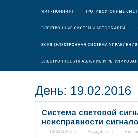
ЧИП-ТЮННИНГ
ПРОТИВОУГОННЫЕ СИС
ЭЛЕКТРОННЫЕ СИСТЕМЫ АВТООБИЛЕЙ.
ЭСУД (ЭЛЕКТРОННАЯ СИСТЕМА УПРАВЛЕНИЯ
ЭЛЕКТРОННОЕ УПРАВЛЕНИЕ И РЕГУЛИРОВА
День:
19.02.2016
Система световой сиг
неисправности сигнало
19/02/2016
Voyager77
19/02/2016
|
Voyager77
|
Нет к