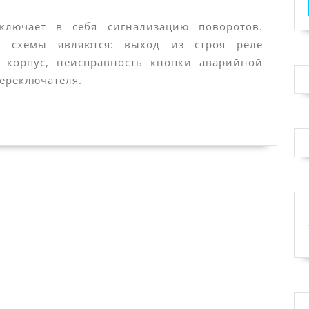
сигнализации
Камаз:
ключает в себя сигнализацию поворотов.
возможные
й схемы являются: выход из строя реле
 корпус, неисправность кнопки аварийной
неисправности
переключателя.
сигналов
поворота