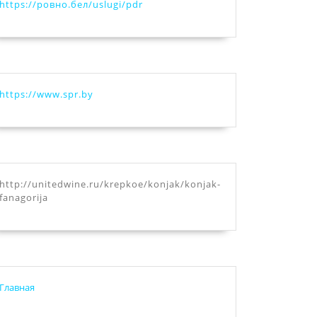
https://ровно.бел/uslugi/pdr
https://www.spr.by
http://unitedwine.ru/krepkoe/konjak/konjak-
fanagorija
Главная