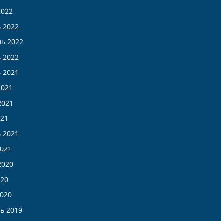
2022
 2022
ь 2022
 2022
 2021
2021
2021
021
 2021
021
2020
020
020
ь 2019