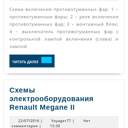
фар
Схема включения противотуманных фар: 1 –
ВАЗ
противотуманные фары; 2 – реле включения
2115
противотуманных фар; 3 – монтажный блок;
4 – выключатель противотуманных фар с
контрольной лампой включения (слева) и
лампой
ЧИТАТЬ
ЧИТАТЬ ДАЛЕЕ
ДАЛЕЕ
Схемы
электрооборудования
Схемы
Renault Megane II
электрообору
22/07/2016
Voyager77
22/07/2016
|
Voyager77
|
Нет
Renault
комментария
|
15:30