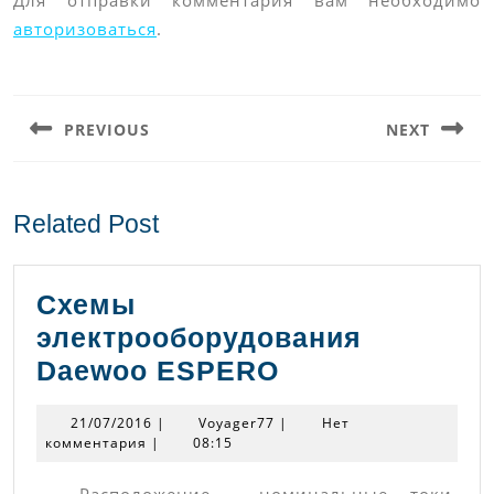
Для отправки комментария вам необходимо
авторизоваться
.
Навигация
по
PREVIOUS
NEXT
записям
Предыдущая
Следующая
запись:
запись:
Related Post
Схемы
электрооборудования
Схемы
Daewoo ESPERO
электрообору
21/07/2016
Voyager77
21/07/2016
|
Voyager77
|
Нет
Daewoo
комментария
|
08:15
ESPERO