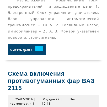
Расположение, номинальные токи
предохранителей и защищаемые цепи 1.
Электронный блок управления двигателем,
блок управления автоматической
трансмиссией – 10 А. 2. Топливный насос,
иммобилайзер – 25 А. 3. Фонари указателей
поворота, стоп-сигналы,
ЧИТАТЬ
ЧИТАТЬ ДАЛЕЕ
ДАЛЕЕ
Схема включения
противотуманных фар ВАЗ
Схема
2115
включения
25/07/2016
Voyager77
25/07/2016
|
Voyager77
|
Нет
противотуманных
комментария
|
10:48