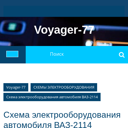
Перейти
к
содержимому
Voyager-77
Найти:
Кнопка
Открыть
Voyager-77
СХЕМЫ ЭЛЕКТРООБОРУДОВАНИЯ
Схема электрооборудования автомобиля ВАЗ-2114
Схема электрооборудования
автомобиля ВАЗ-2114