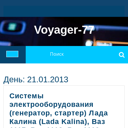
Перейти
к
содержимому
Voyager-77
Найти:
Кнопка
Открыть
День:
21.01.2013
Системы
электрооборудования
(генератор, стартер) Лада
Калина (Lada Kalina), Ваз