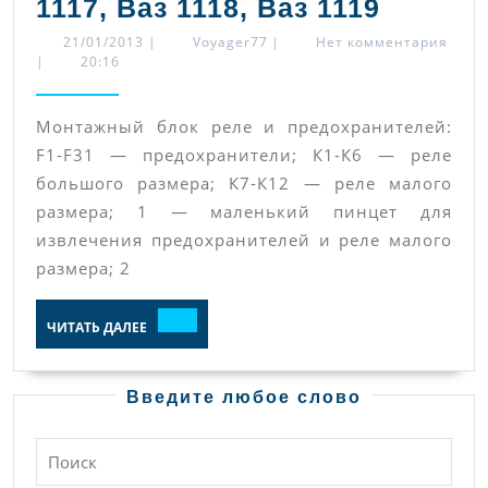
Систе
1117, Ваз 1118, Ваз 1119
электр
21/01/2013
Voyager77
21/01/2013
|
Voyager77
|
Нет комментария
|
20:16
(генера
стартер
Монтажный блок реле и предохранителей:
Лада
F1-F31 — предохранители; К1-К6 — реле
Калина
большого размера; К7-К12 — реле малого
(Lada
размера; 1 — маленький пинцет для
Kalina),
извлечения предохранителей и реле малого
Ваз
размера; 2
1117,
ЧИТАТЬ
ЧИТАТЬ ДАЛЕЕ
Ваз
ДАЛЕЕ
1118,
Ваз
Введите любое слово
1119
Найти: