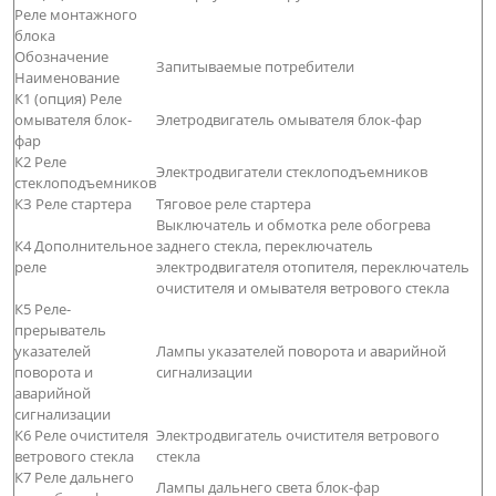
Реле монтажного
блока
Обозначение
Запитываемые потребители
Наименование
К1 (опция) Реле
омывателя блок-
Элетродвигатель омывателя блок-фар
фар
К2 Реле
Электродвигатели стеклоподъемников
стеклоподъемников
КЗ Реле стартера
Тяговое реле стартера
Выключатель и обмотка реле обогрева
К4 Дополнительное
заднего стекла, переключатель
реле
электродвигателя отопителя, переключатель
очистителя и омывателя ветрового стекла
К5 Реле-
прерыватель
указателей
Лампы указателей поворота и аварийной
поворота и
сигнализации
аварийной
сигнализации
К6 Реле очистителя
Электродвигатель очистителя ветрового
ветрового стекла
стекла
К7 Реле дальнего
Лампы дальнего света блок-фар