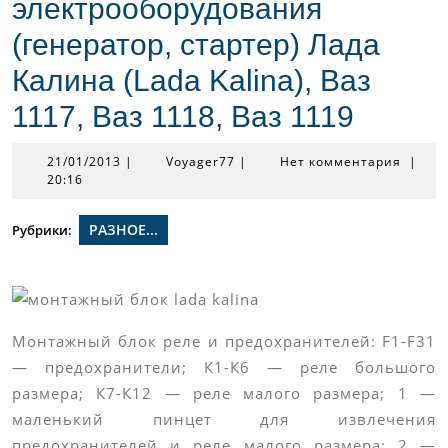
электрооборудования
(генератор, стартер) Лада
Калина (Lada Kalina), Ваз
1117, Ваз 1118, Ваз 1119
21/01/2013
Voyager77
21/01/2013
|
Voyager77
|
Нет комментария
|
20:16
РАЗНОЕ...
Рубрики:
Монтажный блок реле и предохранителей: F1-F31
— предохранители; К1-К6 — реле большого
размера; К7-К12 — реле малого размера; 1 —
маленький пинцет для извлечения
предохранителей и реле малого размера; 2 —