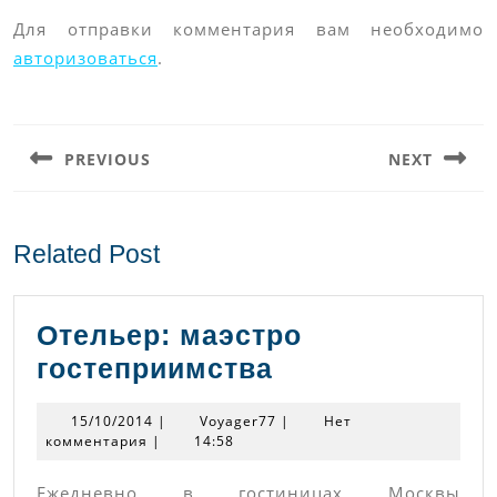
Для отправки комментария вам необходимо
авторизоваться
.
Навигация
по
PREVIOUS
NEXT
записям
Предыдущая
Следующая
запись:
запись:
Related Post
Отельер: маэстро
Отельер:
гостеприимства
маэстро
15/10/2014
Voyager77
15/10/2014
|
Voyager77
|
Нет
гостеприимств
комментария
|
14:58
Ежедневно в гостиницах Москвы