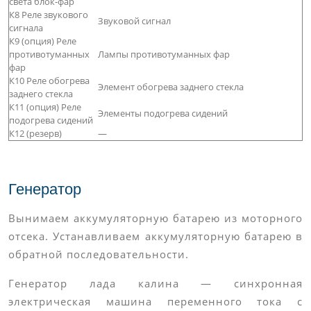
света блок-фар
К8 Реле звукового
Звуковой сигнал
сигнала
К9 (опция) Реле
противотуманных
Лампы противотуманных фар
фар
К10 Реле обогрева
Элемент обогрева заднего стекла
заднего стекла
К11 (опция) Реле
Элементы подогрева сидений
подогрева сидений
К12 (резерв)
—
Генератор
Вынимаем аккумуляторную батарею из моторного
отсека. Устанавливаем аккумуляторную батарею в
обратной последовательности.
Генератор лада калина — синхронная
электрическая машина переменного тока с