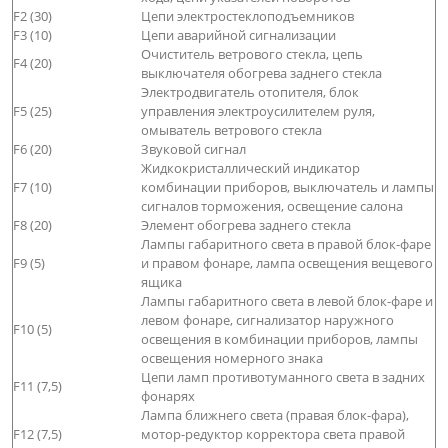
F2 (30)
Цепи электростеклоподъемников
F3 (10)
Цепи аварийной сигнализации
Очиститель ветрового стекла, цепь
F4 (20)
выключателя обогрева заднего стекла
Электродвигатель отопителя, блок
F5 (25)
управления электроусилителем руля,
омыватель ветрового стекла
F6 (20)
Звуковой сигнал
Жидкокристаллический индикатор
F7 (10)
комбинации приборов, выключатель и лампы
сигналов торможения, освещение салона
F8 (20)
Элемент обогрева заднего стекла
Лампы габаритного света в правой блок-фаре
F9 (5)
и правом фонаре, лампа освещения вещевого
ящика
Лампы габаритного света в левой блок-фаре и
левом фонаре, сигнализатор наружного
F10 (5)
освещения в комбинации приборов, лампы
освещения номерного знака
Цепи ламп противотуманного света в задних
F11 (7,5)
фонарях
Лампа ближнего света (правая блок-фара),
F12 (7,5)
мотор-редуктор корректора света правой