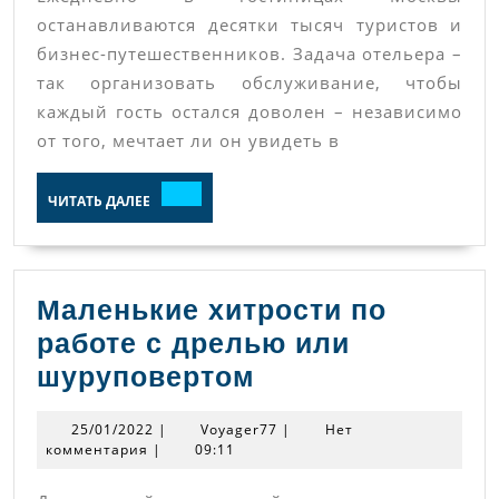
останавливаются десятки тысяч туристов и
бизнес-путешественников. Задача отельера –
так организовать обслуживание, чтобы
каждый гость остался доволен – независимо
от того, мечтает ли он увидеть в
ЧИТАТЬ
ЧИТАТЬ ДАЛЕЕ
ДАЛЕЕ
Маленькие хитрости по
работе с дрелью или
Маленькие
шуруповертом
хитрости
25/01/2022
Voyager77
25/01/2022
|
Voyager77
|
Нет
по
комментария
|
09:11
работе