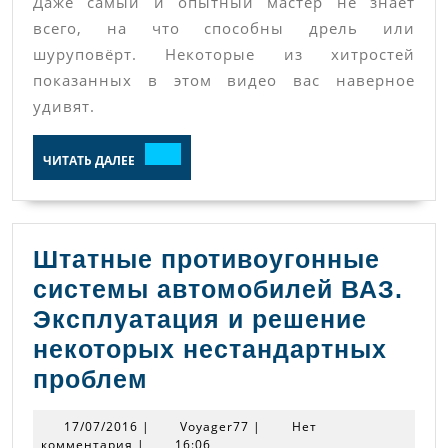
Даже самый и опытный мастер не знает
с
всего, на что способны дрель или
дрелью
шуруповёрт. Некоторые из хитростей
или
показанных в этом видео вас наверное
шуруповертом
удивят.
ЧИТАТЬ
ЧИТАТЬ ДАЛЕЕ
ДАЛЕЕ
Штатные противоугонные
системы автомобилей ВАЗ.
Эксплуатация и решение
некоторых нестандартных
Штатные
проблем
противоугонные
17/07/2016
Voyager77
17/07/2016
|
Voyager77
|
Нет
системы
комментария
|
16:06