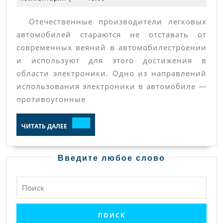
автомобилей
Отечественные производители легковых
ВАЗ.
автомобилей стараются не отставать от
Эксплуатация
современных веяний в автомобилестроении
и
и используют для этого достижения в
решение
области электроники. Одно из направлений
некоторых
использования электроники в автомобиле —
нестандартных
противоугонные
проблем
ЧИТАТЬ
ЧИТАТЬ ДАЛЕЕ
ДАЛЕЕ
Введите любое слово
Найти: