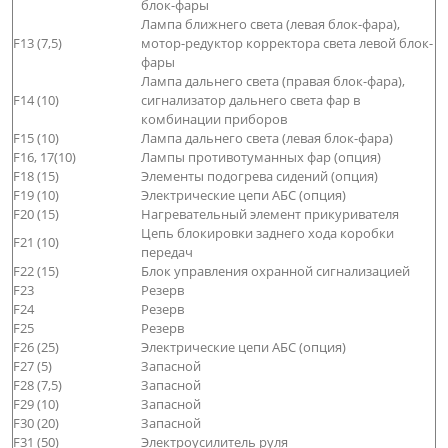
блок-фары
Лампа ближнего света (левая блок-фара),
F13 (7,5)
мотор-редуктор корректора света левой блок-
фары
Лампа дальнего света (правая блок-фара),
F14 (10)
сигнализатор дальнего света фар в
комбинации приборов
F15 (10)
Лампа дальнего света (левая блок-фара)
F16, 17(10)
Лампы противотуманных фар (опция)
F18 (15)
Элементы подогрева сидений (опция)
F19 (10)
Электрические цепи АБС (опция)
F20 (15)
Нагревательный элемент прикуривателя
Цепь блокировки заднего хода коробки
F21 (10)
передач
F22 (15)
Блок управления охранной сигнализацией
F23
Резерв
F24
Резерв
F25
Резерв
F26 (25)
Электрические цепи АБС (опция)
F27 (5)
Запасной
F28 (7,5)
Запасной
F29 (10)
Запасной
F30 (20)
Запасной
F31 (50)
Электроусилитель руля