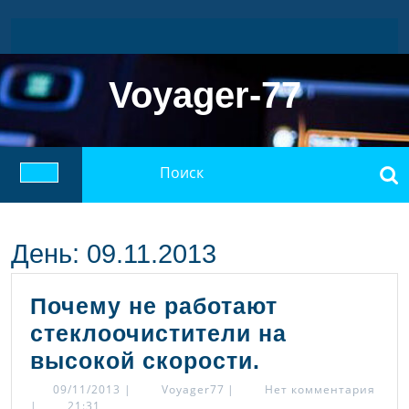
Перейти
к
содержимому
Voyager-77
Найти:
Кнопка
Открыть
День:
09.11.2013
Почему не работают
стеклоочистители на
Почему
высокой скорости.
не
09/11/2013
Voyager77
09/11/2013
|
Voyager77
|
Нет комментария
|
21:31