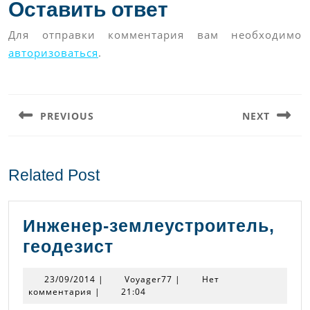
Оставить ответ
Для отправки комментария вам необходимо
авторизоваться
.
Навигация
по
PREVIOUS
NEXT
записям
Предыдущая
Следующая
запись:
запись:
Related Post
Инженер-землеустроитель,
Инженер-
геодезист
землеустроитель,
23/09/2014
Voyager77
23/09/2014
|
Voyager77
|
Нет
геодезист
комментария
|
21:04