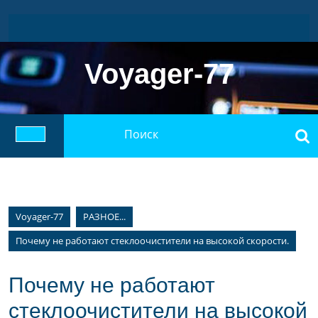
Перейти
к
содержимому
Voyager-77
Найти:
Кнопка
Открыть
Voyager-77
РАЗНОЕ...
Почему не работают стеклоочистители на высокой скорости.
Почему не работают
стеклоочистители на высокой