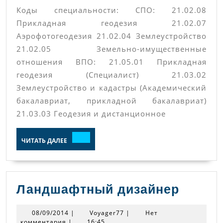
Коды специальности: СПО: 21.02.08
Прикладная геодезия 21.02.07
Аэрофотогеодезия 21.02.04 Землеустройство
21.02.05 Земельно-имущественные
отношения ВПО: 21.05.01 Прикладная
геодезия (Специалист) 21.03.02
Землеустройство и кадастры (Академический
бакалавриат, прикладной бакалавриат)
21.03.03 Геодезия и дистанционное
ЧИТАТЬ
ЧИТАТЬ ДАЛЕЕ
ДАЛЕЕ
Ландш
Ландшафтный дизайнер
дизай
08/09/2014
Voyager77
08/09/2014
|
Voyager77
|
Нет
комментария
|
16:45