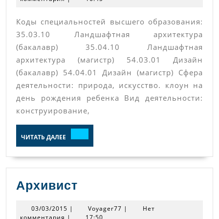
Коды специальностей высшего образования:
35.03.10 Ландшафтная архитектура
(бакалавр) 35.04.10 Ландшафтная
архитектура (магистр) 54.03.01 Дизайн
(бакалавр) 54.04.01 Дизайн (магистр) Сфера
деятельности: природа, искусство. клоун на
день рождения ребенка Вид деятельности:
конструирование,
ЧИТАТЬ
ЧИТАТЬ ДАЛЕЕ
ДАЛЕЕ
Архивист
Архивист
03/03/2015
Voyager77
03/03/2015
|
Voyager77
|
Нет
комментария
|
17:50