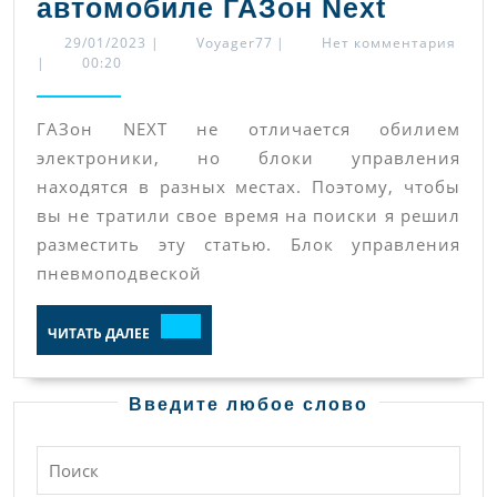
Где
автомобиле ГАЗон Next
распол
29/01/2023
Voyager77
29/01/2023
|
Voyager77
|
Нет комментария
|
00:20
блоки
ABS,
ГАЗон NEXT не отличается обилием
ECAS
электроники, но блоки управления
(пневм
находятся в разных местах. Поэтому, чтобы
и
вы не тратили свое время на поиски я решил
ЭСУД
разместить эту статью. Блок управления
(управ
пневмоподвеской
двигат
ЧИТАТЬ
ЧИТАТЬ ДАЛЕЕ
на
ДАЛЕЕ
автомо
ГАЗон
Введите любое слово
Next
Найти: