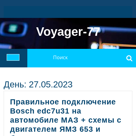
Перейти
к
содержимому
Voyager-77
Найти:
Кнопка
Открыть
День:
27.05.2023
Правильное подключение
Bosch edc7u31 на
автомобиле МАЗ + схемы с
двигателем ЯМЗ 653 и