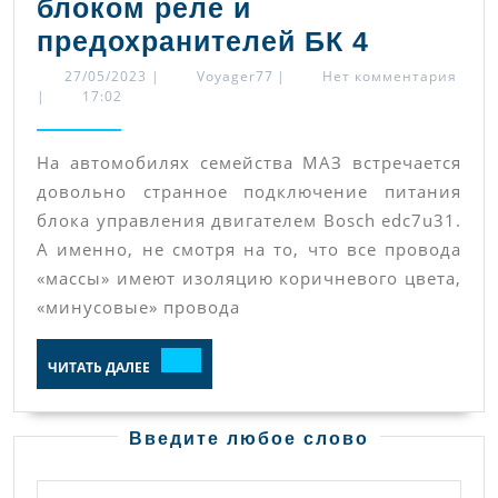
блоком реле и
Правиль
предохранителей БК 4
подключ
27/05/2023
Voyager77
27/05/2023
|
Voyager77
|
Нет комментария
|
17:02
Bosch
edc7u31
На автомобилях семейства МАЗ встречается
на
довольно странное подключение питания
автомоб
блока управления двигателем Bosch edc7u31.
МАЗ
А именно, не смотря на то, что все провода
+
«массы» имеют изоляцию коричневого цвета,
схемы
«минусовые» провода
с
ЧИТАТЬ
ЧИТАТЬ ДАЛЕЕ
двигате
ДАЛЕЕ
ЯМЗ
653
Введите любое слово
и
Найти: