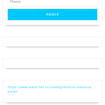
блоком
реле
и
предохр
БК
4
https://www.water-fall.ru/catalog/skalnye-stenovye-
paneli