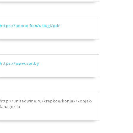
https://ровно.бел/uslugi/pdr
https://www.spr.by
http://unitedwine.ru/krepkoe/konjak/konjak-
fanagorija