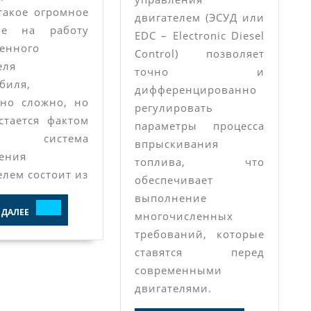
такое огромное
двигателем (ЭСУД или
ие на работу
EDC – Electronic Diesel
енного
Control) позволяет
еля
точно и
биля,
дифференцированно
но сложно, но
регулировать
стается фактом
параметры процесса
система
впрыскивания
ения
топлива, что
елем состоит из
обеспечивает
выполнение
ЧИТАТЬ
 ДАЛЕЕ
многочисленных
ДАЛЕЕ
требований, которые
ставятся перед
современными
двигателями.