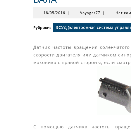
18/05/2016
Voyager77
18/05/2016
|
Voyager77
|
Нет ко
ЭСУД (электронная система управл
Рубрики:
Датчик частоты вращения коленчатого
скорости двигателя или датчиком синх
маховика с правой стороны, если смотр
С помощью датчика частоты вращен