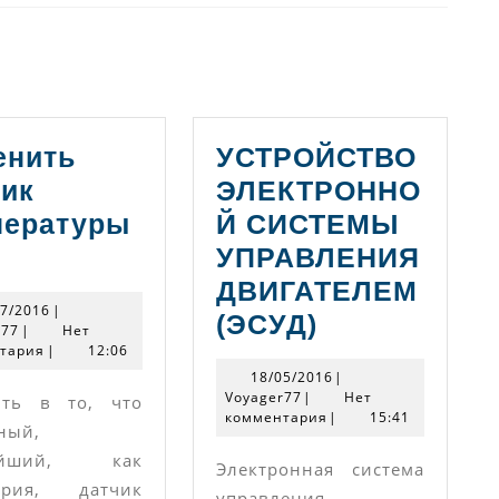
Следующая
запись:
енить
УСТРОЙСТВО
чик
ЭЛЕКТРОННО
пературы
Й СИСТЕМЫ
аменить
УПРАВЛЕНИЯ
атчик
ДВИГАТЕЛЕМ
07/07/2016
07/2016
|
емпературы
УСТРОЙСТВ
(ЭСУД)
Voyager77
r77
|
Нет
тария
ОЖ
|
12:06
ЭЛЕКТРОН
18/05/2016
18/05/2016
|
СИСТЕМЫ
Voyager77
Voyager77
|
Нет
ить в то, что
комментария
УПРАВЛЕН
|
15:41
ный,
ДВИГАТЕЛЕ
тейший, как
Электронная система
(ЭСУД)
ория, датчик
управления