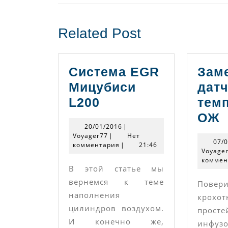
записям
Предыдущая
запись:
Related Post
Система EGR
Зам
Мицубиси
дат
Система
L200
тем
EGR
З
ОЖ
20/01/2016
20/01/2016
|
Мицубиси
д
Voyager77
Voyager77
|
Нет
07/
комментария
L200
|
21:46
т
Voyage
коммен
В этой статье мы
вернемся к теме
Повер
наполнения
крохот
цилиндров воздухом.
прос
И конечно же,
инфуз