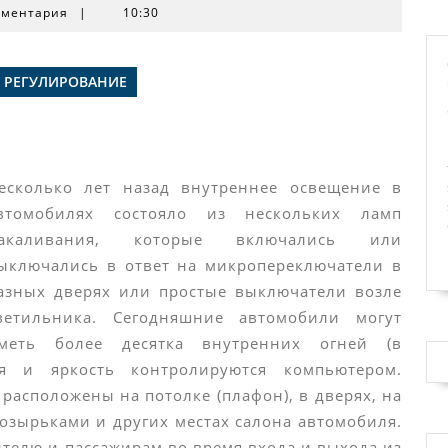
мментария
|
10:30
 РЕГУЛИРОВАНИЕ
есколько лет назад внутреннее освещение в
втомобилях состояло из нескольких ламп
акаливания, которые включались или
ыключались в ответ на микропереключатели в
азных дверях или простые выключатели возле
ветильника. Сегодняшние автомобили могут
меть более десятка внутренних огней (в
я и яркость контролируются компьютером.
расположены на потолке (плафон), в дверях, на
козырьками и других местах салона автомобиля.
телю и пассажирам во время входа и выхода из