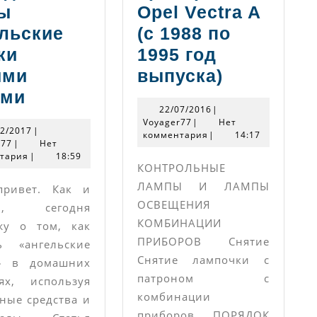
ы
Opel Vectra A
ельские
(с 1988 по
ки
1995 год
Элемент
ими
выпуска)
Пошаговая
комбинац
ами
22/07/2016
22/07/2016
|
инструкция:
приборов
Voyager77
Voyager77
|
Нет
25/02/2017
02/2017
|
как
комментария
|
Opel
14:17
Voyager77
r77
|
Нет
тария
сделать
|
18:59
Vectra
КОНТРОЛЬНЫЕ
фары
A
ЛАМПЫ И ЛАМПЫ
привет. Как и
ангельские
(с
ОСВЕЩЕНИЯ
ал, сегодня
глазки
1988
КОМБИНАЦИИ
жу о том, как
ПРИБОРОВ Снятие
своими
по
ь «ангельские
Снятие лампочки с
и» в домашних
руками
1995
патроном с
ях, используя
год
комбинации
ные средства и
выпуска)
приборов ПОРЯДОК