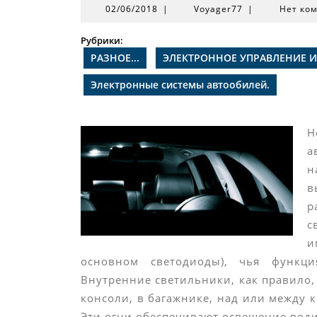
02/06/2018
Voyager77
02/06/2018
|
Voyager77
|
Нет ко
Рубрики:
РАЗНОЕ...
ЭЛЕКТРОННОЕ УПРАВЛЕНИЕ И
Электронные системы автообилей.
Н
а
н
в
р
с
и
основном светодиоды), чья функци
Внутренние светильники, как правило, 
консоли, в багажнике, над или между 
Эти огни обеспечивают освещение води