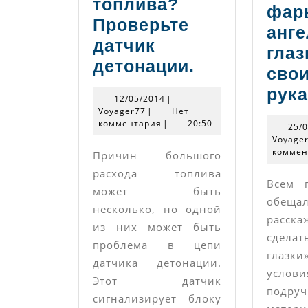
топлива?
фар
Проверьте
анг
датчик
глаз
Большой
детонации.
сво
расход
рук
12/05/2014
12/05/2014
|
топлива?
Voyager77
Voyager77
|
Нет
комментария
|
20:50
Проверьте
25/
Voyage
датчик
коммен
Причин большого
детонации.
расхода топлива
Всем 
может быть
обещ
несколько, но одной
расска
из них может быть
сделат
проблема в цепи
глазк
датчика детонации.
услови
Этот датчик
подруч
сигнализирует блоку