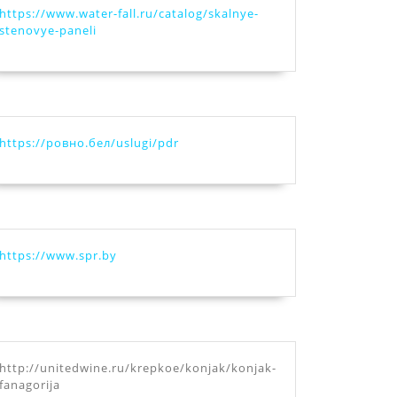
https://www.water-fall.ru/catalog/skalnye-
stenovye-paneli
https://ровно.бел/uslugi/pdr
https://www.spr.by
http://unitedwine.ru/krepkoe/konjak/konjak-
fanagorija