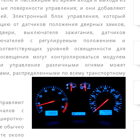
ные поверхности управления; и они добавляют
ей. Электронный блок управления, который
ацию от датчиков положения дверных замков,
вери, выключателя зажигания, датчиков
лючателей с регулируемым положением и
оответствующих уровней освещенности для
 освещения могут контролироваться модулем
или управление различными огнями может
ами, распределенными по всему транспортному
правляют
гналов с
иротно-
ые обычно
те около