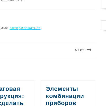
одимо
авторизоваться
.
NEXT
Следующая
запись:
аговая
Элементы
рукция:
комбинации
сделать
приборов