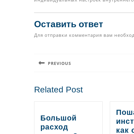
Оставить ответ
Для отправки комментария вам необх
Навигация
по
PREVIOUS
записям
Предыдущая
запись:
Related Post
Пош
Большой
инст
расход
как 