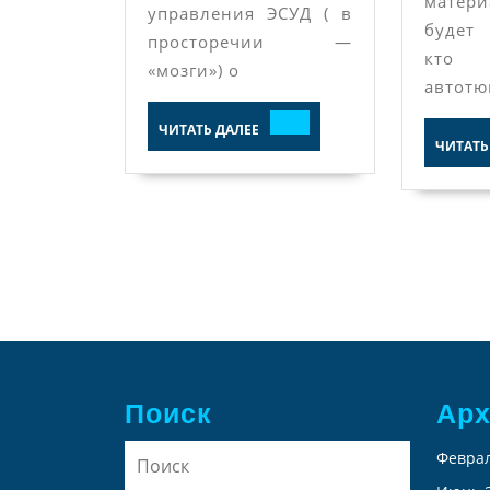
матер
управления ЭСУД ( в
будет
просторечии —
кт
«мозги») о
автотю
ЧИТАТЬ
ЧИТАТЬ ДАЛЕЕ
ДАЛЕЕ
ЧИТАТЬ
Поиск
Ар
Найти:
Феврал