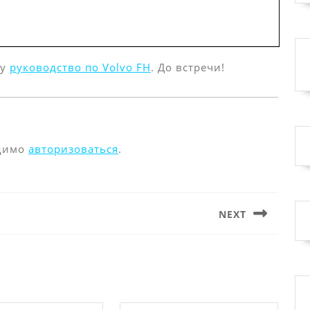
жу
руководство по Volvo FH
. До встречи!
одимо
авторизоваться
.
NEXT
Следующая
запись: