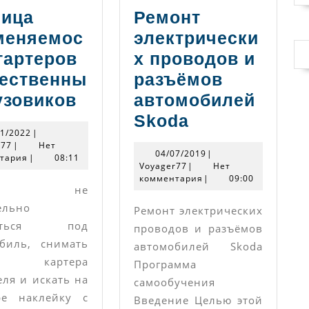
лица
Ремонт
меняемос
электрически
тартеров
х проводов и
чественны
разъёмов
Таблица
узовиков
автомобилей
применяемости
Ремонт
Skoda
19/01/2022
01/2022
|
стартеров
электрическ
Voyager77
r77
|
Нет
04/07/2019
04/07/2019
|
тария
|
08:11
отечественных
проводов
Voyager77
Voyager77
|
Нет
грузовиков
комментария
и
|
09:00
всем не
разъёмов
ельно
Ремонт электрических
автомобиле
раться под
проводов и разъёмов
Skoda
биль, снимать
автомобилей Skoda
ту картера
Программа
еля и искать на
самообучения
ре наклейку с
Введение Целью этой