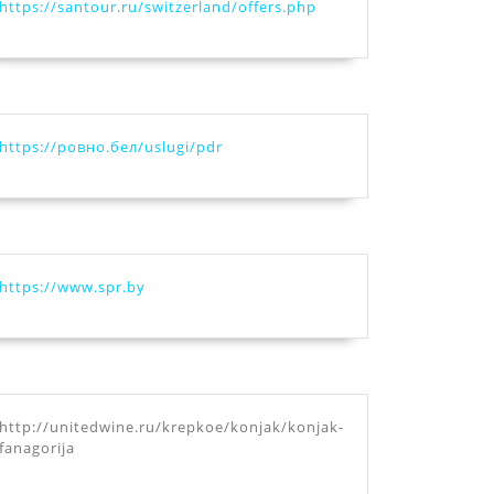
https://santour.ru/switzerland/offers.php
https://ровно.бел/uslugi/pdr
https://www.spr.by
http://unitedwine.ru/krepkoe/konjak/konjak-
fanagorija