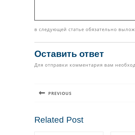
в следующей статье обязательно выло
Оставить ответ
Для отправки комментария вам необх
Навигация
по
PREVIOUS
записям
Предыдущая
запись:
Related Post