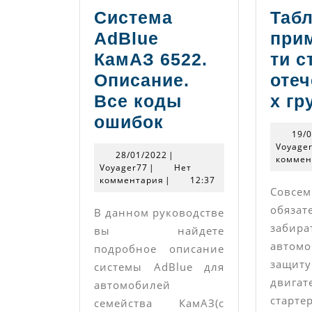
Система
Таб
AdBlue
при
КамАЗ 6522.
ти с
Описание.
оте
Все коды
х гр
Система
ошибок
19/
AdBlue
Voyage
28/01/2022
28/01/2022
|
КамАЗ
коммен
Voyager77
Voyager77
|
Нет
комментария
6522.
|
12:37
Со
Описание.
обязат
В данном руководстве
Все
заби
вы найдете
коды
автомо
подробное описание
защи
ошибок
системы AdBlue для
двигат
автомобилей
старте
семейства КамАЗ(с