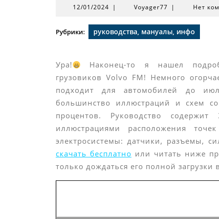
12/01/2024
Voyager77
12/01/2024
|
Voyager77
|
Нет ко
руководства, мануалы, инфо
Рубрики:
Ура!
Наконец-то я нашел подробн
грузовиков Volvo FM! Немного огорч
подходит для автомобилей до июл
большинство иллюстраций и схем со
процентов. Руководство содержит
иллюстрациями расположения точек
электросистемы: датчики, разъемы, с
скачать бесплатно
или читать ниже пря
только дождаться его полной загрузки 