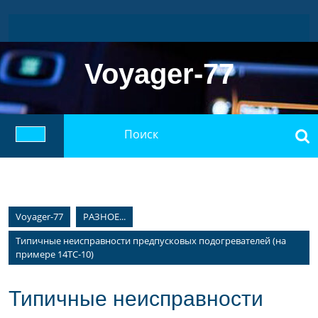
Перейти
к
содержимому
Voyager-77
Найти:
Кнопка
Открыть
Voyager-77
РАЗНОЕ...
Типичные неисправности предпусковых подогревателей (на
примере 14ТС-10)
Типичные неисправности