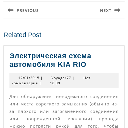
по
PREVIOUS
NEXT
записям
Предыдущая
Следующая
запись:
запись:
Related Post
Электрическая схема
Электриче
автомобиля KIA RIO
схема
12/01/2015
Voyager77
12/01/2015
|
Voyager77
|
Нет
автомобил
комментария
|
18:09
KIA
Для обнаружения ненадежного соединения
RIO
или места короткого замыкания (обычно из-
за плохого или загрязненного соединения
или поврежденной изоляции) провода
можно потрясти рукой для того, чтобы