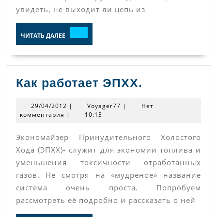
увидеть, не выходит ли цепь из
ЧИТАТЬ
ЧИТАТЬ ДАЛЕЕ
ДАЛЕЕ
Как
Как работает ЭПХХ.
работает
29/04/2012
Voyager77
29/04/2012
|
Voyager77
|
Нет
ЭПХХ.
комментария
|
10:13
Экономайзер Принудительного Холостого
Хода (ЭПХХ)- служит для экономии топлива и
уменьшения токсичности отработанных
газов. Не смотря на «мудреное» название
система очень проста. Попробуем
рассмотреть её подробно и рассказать о ней