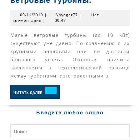
на
09/11/2019
Voyager77
09/11/2019
|
Voyager77
|
Нет
малогабар
комментария
|
09:47
ветровые
Малые ветровые турбины (до 10 кВт)
турбины.
существуют уже давно. По сравнению с их
крупными аналогами они не достигли
большого успеха. Основная причина
заключается в технологической разнице
между турбинами, изготовленными в
ЧИТАТЬ
ЧИТАТЬ ДАЛЕЕ
ДАЛЕЕ
Введите любое слово
Найти: