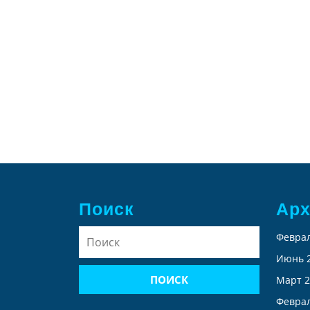
Поиск
Ар
Найти:
Феврал
Июнь 
Март 2
Феврал