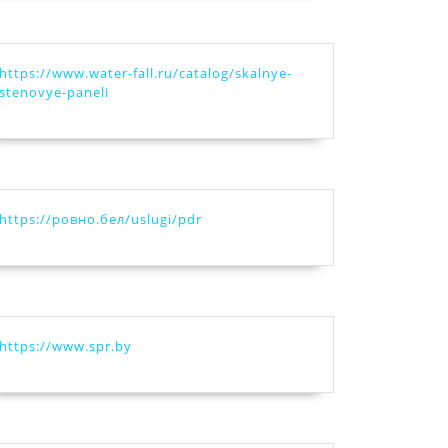
https://www.water-fall.ru/catalog/skalnye-
stenovye-paneli
https://ровно.бел/uslugi/pdr
ь
https://www.spr.by