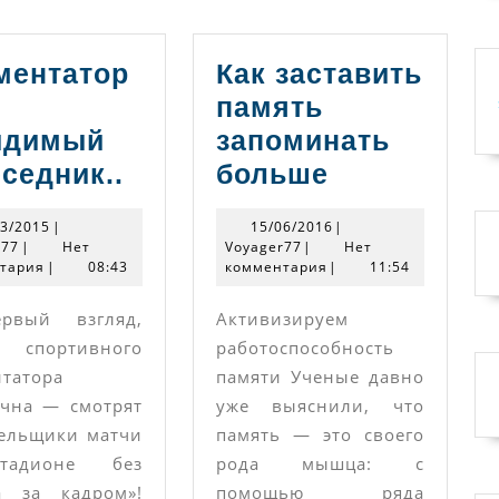
ментатор
Как заставить
память
идимый
запоминать
Комментатор
Как
седник..
больше
—
заставить
02/03/2015
15/06/2016
03/2015
|
15/06/2016
|
невидимый
память
Voyager77
Voyager77
r77
|
Нет
Voyager77
|
Нет
тария
|
08:43
собеседник..
комментария
запоминат
|
11:54
больше
рвый взгляд‚
Активизируем
а спортивного
работоспособность
татора
памяти Ученые давно
чна — смотрят
уже выяснили, что
ельщики матчи
память — это своего
тадионе без
рода мышца: с
а за кадром»!
помощью ряда