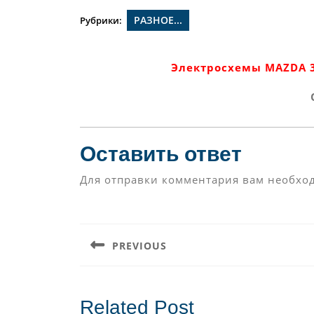
РАЗНОЕ...
Рубрики:
Электросхемы MAZDA 3
Оставить ответ
Для отправки комментария вам необх
Навигация
по
PREVIOUS
записям
Предыдущая
запись:
Related Post