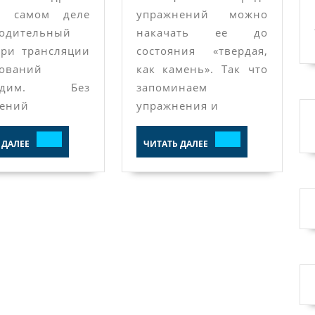
 самом деле
упражнений можно
водительный
накачать ее до
при трансляции
состояния «твердая,
нований
как камень». Так что
ходим. Без
запоминаем
нений
упражнения и
ЧИТАТЬ
ЧИТАТЬ
 ДАЛЕЕ
ЧИТАТЬ ДАЛЕЕ
ДАЛЕЕ
ДАЛЕЕ