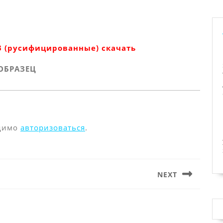
 (русифицированные) скачать
ОБРАЗЕЦ
одимо
авторизоваться
.
NEXT
Следующая
запись: