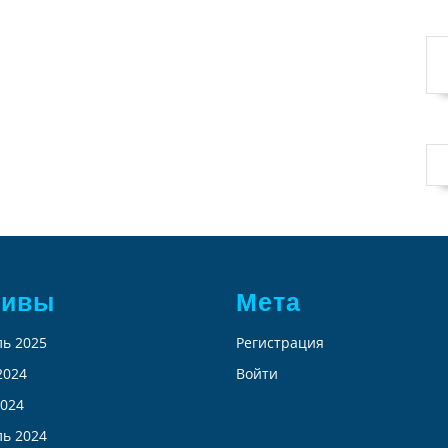
хивы
Мета
ь 2025
Регистрация
2024
Войти
024
ь 2024