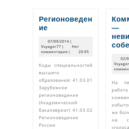
Регионоведен
Ком
Регионоведение
ие
—
нев
07/09/2014
07/09/2014
|
собе
Voyager77
Voyager77
|
Нет
комментария
|
20:05
02/
Voyage
Коды специальностей
коммен
высшего
образования: 41.03.01
На пе
Зарубежное
работ
регионоведение
коммен
(Академический
избыто
бакалавриат) 41.03.02
же бол
Регионоведение
на с
России
«голос