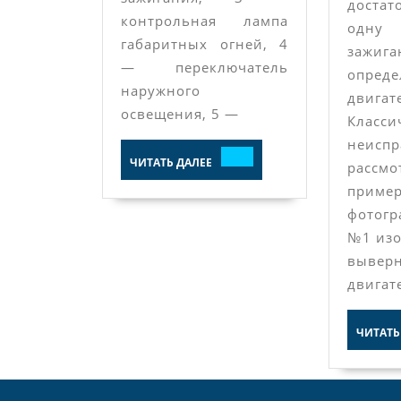
достат
контрольная лампа
одну
габаритных огней, 4
зажиг
— переключатель
опреде
наружного
двигат
освещения, 5 —
Класс
неиспр
ЧИТАТЬ
ЧИТАТЬ ДАЛЕЕ
расс
ДАЛЕЕ
при
фотог
№1 изо
выве
двигат
ЧИТАТЬ