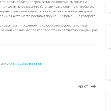
та, когда область повреждения полностью высохнет и
присоски на основании. Устанавливать стоит так, чтобы все
рещина. Дальше все просто, нужно вставить тюбик внутрь и
тюбик, а на это место поставит поршень, с помощью которого
согласитесь, что данное приспособление довольно таки
е ремонтировать любое лобовое стекло бесплатно, каждый раз,
одимо
авторизоваться
.
NEXT
Следующая
запись: