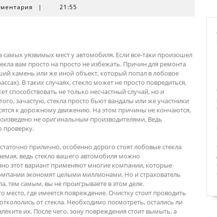
мментария
|
21:55
из самых уязвимых мест у автомобиля. Если все-таки произошел
стекла вам просто на просто не избежать. Причин для ремонта
ший камень или же иной объект, который попал в лобовое
ассах). В таких случаях, стекло может не просто повредиться,
т способствовать не только несчастный случай, но и
ого, зачастую, стекла просто бьют вандалы или же участники
ятся к дорожному движению. На этом причины не кончаются,
 произведено не оригинальным производителями. Ведь
 проверку.
достаточно прилично, особенно дорого стоят лобовые стекла
аемая, ведь стекло вашего автомобиля можно
енно этот вариант применяют многие компании, которые
компании экономят целыми миллионами. Но и страхователь
ла, тем самым, вы не проигрываете в этом деле.
о место, где имеется повреждение. Очистку стоит проводить
 откололись от стекла. Необходимо посмотреть, остались ли
леките их. После чего, зону повреждения стоит вымыть, а