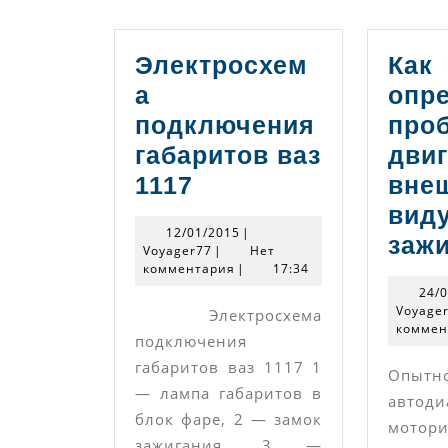
Электросхем
Как
а
опр
подключения
про
габаритов ваз
двиг
Электросхема
1117
вне
подключения
виду
12/01/2015
12/01/2015
|
габаритов
заж
Voyager77
Voyager77
|
Нет
комментария
ваз
|
17:34
24/
1117
Voyage
Электросхема
коммен
подключения
габаритов ваз 1117 1
Опытн
— лампа габаритов в
автод
блок фаре, 2 — замок
мото
зажигания, 3 —