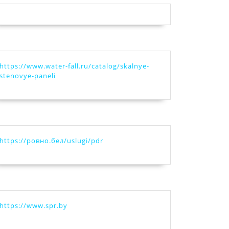
https://www.water-fall.ru/catalog/skalnye-
stenovye-paneli
https://ровно.бел/uslugi/pdr
https://www.spr.by