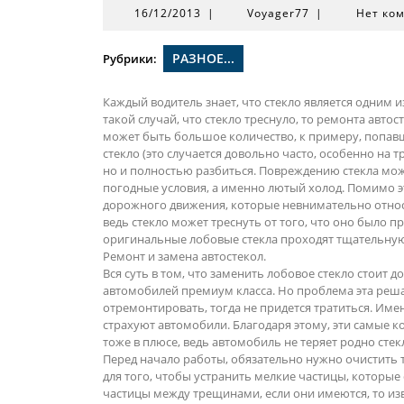
16/12/2013
Voyager77
16/12/2013
|
Voyager77
|
Нет ко
РАЗНОЕ...
Рубрики:
Каждый водитель знает, что стекло является одним 
такой случай, что стекло треснуло, то ремонта авто
может быть большое количество, к примеру, попав
стекло (это случается довольно часто, особенно на тр
но и полностью разбиться. Повреждению стекла може
погодные условия, а именно лютый холод. Помимо эт
дорожного движения, которые невнимательно относ
ведь стекло может треснуть от того, что оно было
оригинальные лобовые стекла проходят тщательную
Ремонт и замена автостекoл.
Вся суть в том, что заменить лобовое стекло стоит 
автомобилей премиум класса. Но проблема эта реш
отремонтировать, тогда не придется тратиться. Им
страхуют автомобили. Благодаря этому, эти самые 
тоже в плюсе, ведь автомобиль не теряет родно стек
Перед начало работы, обязательно нужно очистить т
для того, чтобы устранить мелкие частицы, которые
частицы между трещинами, если они имеются, то изв