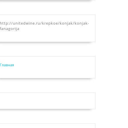
http://unitedwine.ru/krepkoe/konjak/konjak-
иметр
fanagorija
Главная