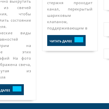
свечи
очно выкрутить
стержня проходит
 из свечей
зажигания
канал, перекрытый
ания, чтобы
шариковым
лить состояние
клапаном,
еля.
поддерживающим в
ические виды
авностей
ЧИТАТЬ
ЧИТАТЬ ДАЛЕЕ
ДАЛЕЕ
мотрим на
мере этих
рафий На фото
бражена свеча,
рнутая из
еля
ЧИТАТЬ
 ДАЛЕЕ
ДАЛЕЕ