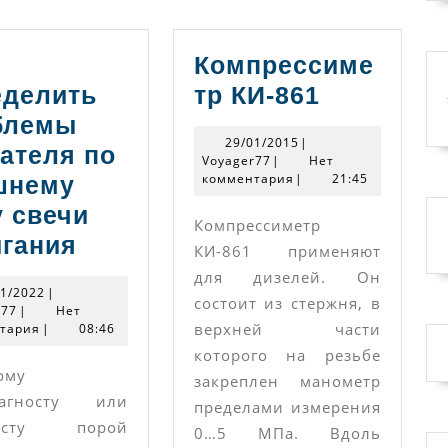
Компрессиме
Компресс
еделить
тр КИ-861
КИ-861
блемы
29/01/2015
29/01/2015
|
ателя по
Voyager77
Voyager77
|
Нет
комментария
|
21:45
шнему
 свечи
Компрессиметр
Как
игания
КИ-861 применяют
определить
для дизелей. Он
24/01/2022
01/2022
|
проблемы
состоит из стержня, в
Voyager77
r77
|
Нет
верхней части
тария
|
двигателя
08:46
которого на резьбе
по
ому
закреплен манометр
внешнему
иагносту или
пределами измерения
виду
ристу порой
0…5 МПа. Вдоль