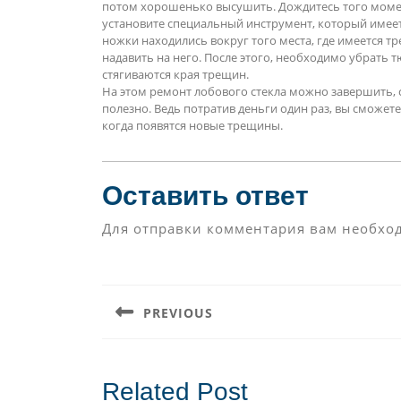
потом хорошенько высушить. Дождитесь того момен
установите специальный инструмент, который имеет 
ножки находились вокруг того места, где имеется т
надавить на него. После этого, необходимо убрать 
стягиваются края трещин.
На этом ремонт лобового стекла можно завершить, 
полезно. Ведь потратив деньги один раз, вы сможет
когда появятся новые трещины.
Оставить ответ
Для отправки комментария вам необх
Навигация
по
PREVIOUS
записям
Предыдущая
запись:
Related Post