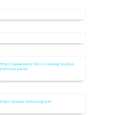
https://www.water-fall.ru/catalog/skalnye-
stenovye-paneli
https://ровно.бел/uslugi/pdr