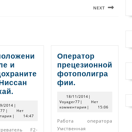
NEXT
Следующая
запись:
положени
Оператор
ле и
прецезионной
дохраните
фотополигра
Оператор
 Ниссан
фии.
Расположение
прецезионной
кай.
18/11/2014
18/11/2014
|
реле
фотополиграф
Voyager77
Voyager77
|
Нет
03/09/2014
09/2014
|
и
комментария
|
15:06
Voyager77
r77
|
Нет
тария
|
предохранителей
14:47
Работа оператора
Ниссан
Умственная
греватель F2-