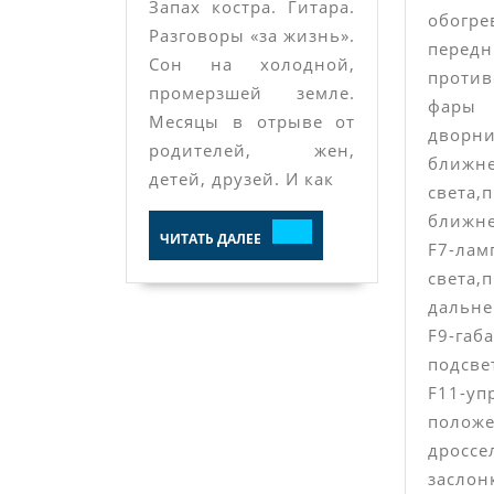
Запах костра. Гитара.
обогр
Разговоры «за жизнь».
передн
Сон на холодной,
проти
промерзшей земле.
фары 
Месяцы в отрыве от
дворн
родителей, жен,
ближн
детей, друзей. И как
света,
ближне
ЧИТАТЬ
ЧИТАТЬ ДАЛЕЕ
ДАЛЕЕ
F7-ла
света,
дальне
F9-габ
подсве
F11-уп
полож
дроссе
засло