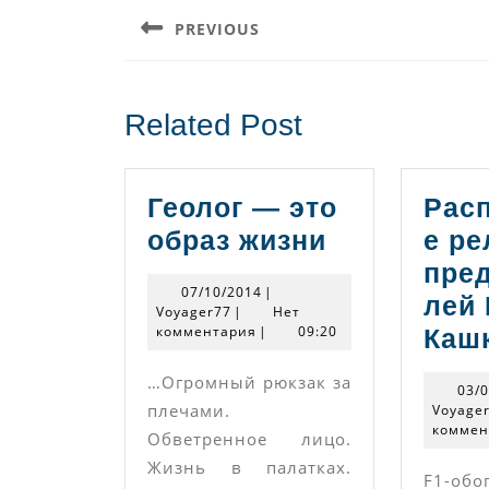
по
PREVIOUS
записям
Предыдущая
запись:
Related Post
Геолог — это
Рас
Геолог
образ жизни
е ре
—
пре
07/10/2014
07/10/2014
|
это
лей
Voyager77
Voyager77
|
Нет
комментария
|
09:20
образ
Каш
жизни
…Огромный рюкзак за
03/
плечами.
Voyage
коммен
Обветренное лицо.
Жизнь в палатках.
F1-обо