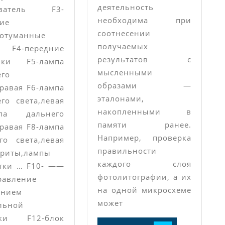
Кашкай.
деятельность
еватель F3-
необходима при
ие
соотнесении
вотуманные
получаемых
F4-передние
результатов с
ики F5-лампа
мысленными
его
образами —
правая F6-лампа
эталонами,
го света,левая
накопленными в
мпа дальнего
памяти ранее.
правая F8-лампа
Например, проверка
го света,левая
правильности
ариты,лампы
каждого слоя
тки … F10- ——
фотолитографии, а их
равление
на одной микросхеме
ением
может
льной
нки F12-блок