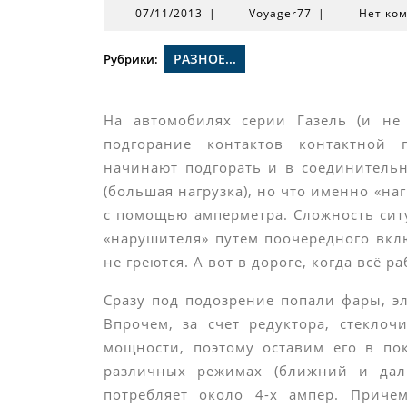
07/11/2013
Voyager77
07/11/2013
|
Voyager77
|
Нет ко
РАЗНОЕ...
Рубрики:
На автомобилях серии Газель (и не
подгорание контактов контактной 
начинают подгорать и в соединитель
(большая нагрузка), но что именно «на
с помощью амперметра. Сложность сит
«нарушителя» путем поочередного вкл
не греются. А вот в дороге, когда всё 
Сразу под подозрение попали фары, эл
Впрочем, за счет редуктора, стеклоч
мощности, поэтому оставим его в по
различных режимах (ближний и даль
потребляет около 4-х ампер. Причем