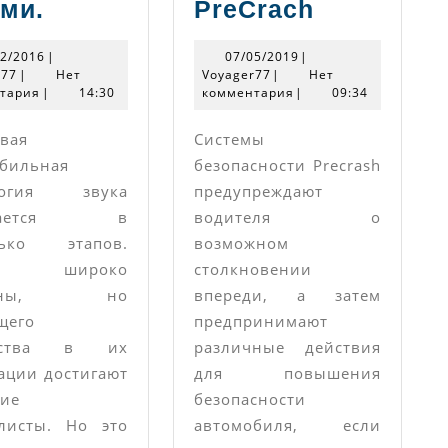
Профессиональный
Защита
ми.
PreCrach
автозвук
от
17/12/2016
07/05/2019
12/2016
|
07/05/2019
|
своими
лобового
Voyager77
Voyager77
r77
|
Нет
Voyager77
|
Нет
тария
|
руками.
14:30
комментария
|
столкнове
09:34
Система
вая
Системы
дийных
PreCrach
бильная
безопасности Precrash
логия звука
предупреждают
лей
игается в
водителя о
лько этапов.
возможном
 широко
столкновении
естны, но
впереди, а затем
щего
предпринимают
ерства в их
различные действия
ации достигают
для повышения
гие
безопасности
листы. Но это
автомобиля, если