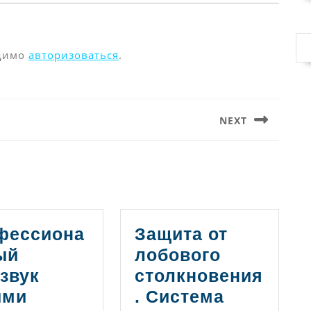
одимо
авторизоваться
.
NEXT
Следующая
запись:
фессиона
Защита от
ый
лобового
звук
столкновения
ими
. Система