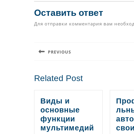
Оставить ответ
Для отправки комментария вам необх
Навигация
по
PREVIOUS
записям
Предыдущая
запись:
Related Post
Виды и
Про
основные
льн
функции
авто
мультимедий
сво