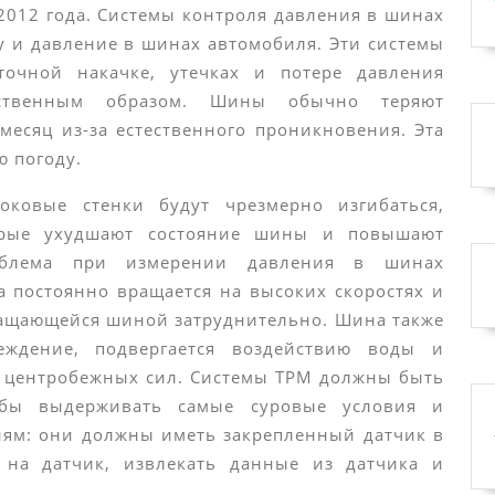
2012 года. Системы контроля давления в шинах
 и давление в шинах автомобиля. Эти системы
точной накачке, утечках и потере давления
тественным образом. Шины обычно теряют
есяц из-за естественного проникновения. Эта
ю погоду.
ковые стенки будут чрезмерно изгибаться,
торые ухудшают состояние шины и повышают
роблема при измерении давления в шинах
а постоянно вращается на высоких скоростях и
ращающейся шиной затруднительно. Шина также
еждение, подвергается воздействию воды и
х центробежных сил. Системы TPM должны быть
обы выдерживать самые суровые условия и
иям: они должны иметь закрепленный датчик в
 на датчик, извлекать данные из датчика и