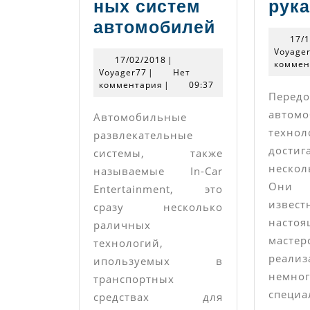
ных систем
рука
Виды
автомобилей
17/
и
Voyage
17/02/2018
17/02/2018
|
основные
коммен
Voyager77
Voyager77
|
Нет
комментария
|
09:37
функции
Передо
мультиме
автомо
Автомобильные
систем
техно
развлекательные
автомоби
дост
системы, также
неско
называемые In-Car
Они
Entertainment, это
изв
сразу несколько
настоя
раличных
маст
технологий,
реализ
ипользуемых в
немно
транспортных
специа
средствах для