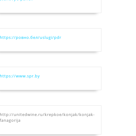
https://ровно.бел/uslugi/pdr
https://www.spr.by
http://unitedwine.ru/krepkoe/konjak/konjak-
fanagorija