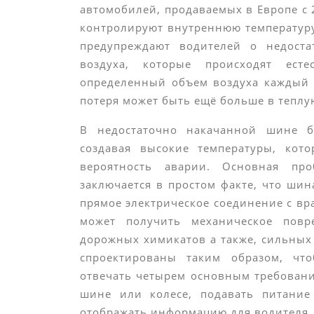
автомобилей, продаваемых в Европе с 
контролируют внутреннюю температуру
предупреждают водителей о недоста
воздуха, которые происходят ес
определенный объем воздуха каждый м
потеря может быть ещё больше в теплу
В недостаточно накачанной шине бо
создавая высокие температуры, ко
вероятность аварии. Основная п
заключается в простом факте, что шин
прямое электрическое соединение с в
может получить механическое повр
дорожных химикатов а также, сильны
спроектированы таким образом, чт
отвечать четырем основным требован
шине или колесе, подавать питание
отображать информацию для водителя.