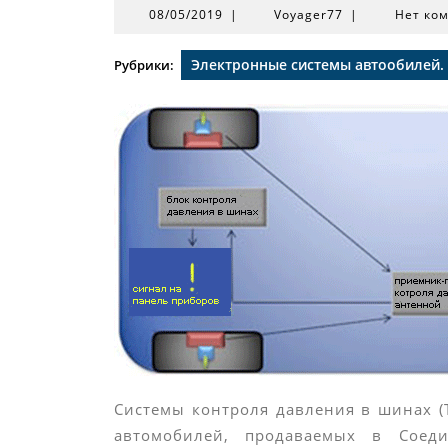
08/05/2019
Voyager77
08/05/2019
|
Voyager77
|
Нет ко
Электронные системы автообилей.
Рубрики:
Системы контроля давления в шинах (
автомобилей, продаваемых в Соед