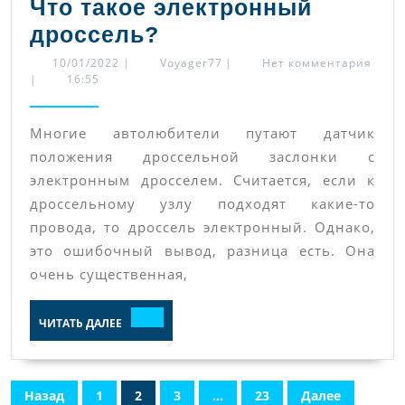
Что такое электронный
Что
дроссель?
такое
10/01/2022
Voyager77
10/01/2022
|
Voyager77
|
Нет комментария
|
16:55
электронный
дроссель?
Многие автолюбители путают датчик
положения дроссельной заслонки с
электронным дросселем. Считается, если к
дроссельному узлу подходят какие-то
провода, то дроссель электронный. Однако,
это ошибочный вывод, разница есть. Она
очень существенная,
ЧИТАТЬ
ЧИТАТЬ ДАЛЕЕ
ДАЛЕЕ
Пагинация
Назад
1
2
3
…
23
Далее