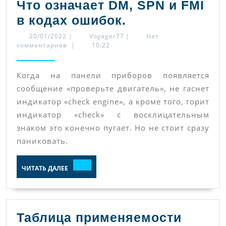
Что означает DM, SPN и FMI
Что
в кодах ошибок.
означает
20/01/2022
Voyager77
20/01/2022
|
Voyager77
|
Нет
комментариев
|
10:22
DM,
SPN
Когда на панели приборов появляется
и
сообщение «проверьте двигатель», не гаснет
FMI
индикатор «check engine», а кроме того, горит
в
индикатор «check» с восклицательным
кодах
знаком это конечно пугает. Но не стоит сразу
ошибок.
паниковать.
ЧИТАТЬ
ЧИТАТЬ ДАЛЕЕ
ДАЛЕЕ
Таблица применяемости