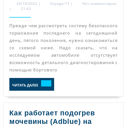
EBS
24/10/2022
Voyager77
24/10/2022
|
Voyager77
|
Нет комментария
|
21:42
KNORR-
BREMSE
Прежде чем рассмотреть систему безопасного
5
торможения последнего на сегодняшний
на
день, пятого поколения, нужно ознакомиться
автомобиле
со схемой ниже. Надо сказать, что на
Volvo
исследуемом автомобиле отсутствует
FMX
возможность детального диагностирования с
помощью бортового
ЧИТАТЬ
ЧИТАТЬ ДАЛЕЕ
ДАЛЕЕ
Как работает подогрев
мочевины (Adblue) на