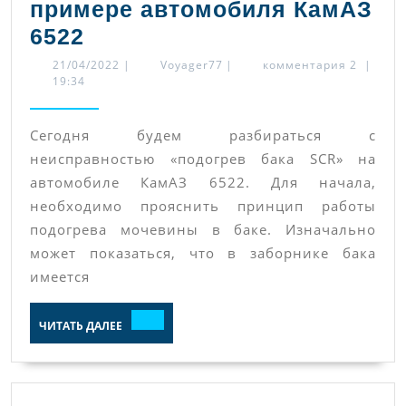
примере автомобиля КамАЗ
Как
6522
работает
21/04/2022
Voyager77
21/04/2022
|
Voyager77
|
комментария 2
|
19:34
подогрев
мочевины
Сегодня будем разбираться с
(Adblue)
неисправностью «подогрев бака SCR» на
на
автомобиле КамАЗ 6522. Для начала,
примере
необходимо прояснить принцип работы
автомобиля
подогрева мочевины в баке. Изначально
КамАЗ
может показаться, что в заборнике бака
имеется
6522
ЧИТАТЬ
ЧИТАТЬ ДАЛЕЕ
ДАЛЕЕ