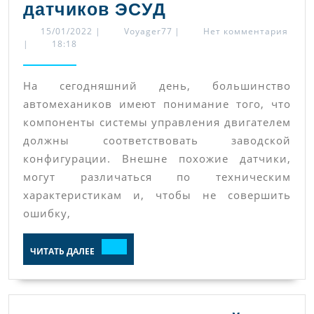
Таблица
датчиков ЭСУД
применяемости
15/01/2022
Voyager77
15/01/2022
|
Voyager77
|
Нет комментария
|
18:18
датчиков
ЭСУД
На сегодняшний день, большинство
автомехаников имеют понимание того, что
компоненты системы управления двигателем
должны соответствовать заводской
конфигурации. Внешне похожие датчики,
могут различаться по техническим
характеристикам и, чтобы не совершить
ошибку,
ЧИТАТЬ
ЧИТАТЬ ДАЛЕЕ
ДАЛЕЕ