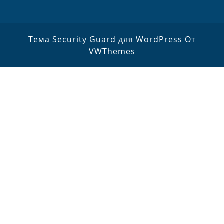
Тема Security Guard для WordPress
От
VWThemes
Прокрутить
вверх