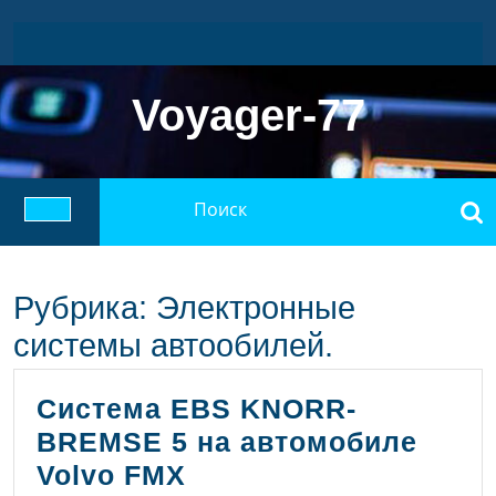
Перейти
к
содержимому
Voyager-77
Найти:
Кнопка
Открыть
Рубрика:
Электронные
системы автообилей.
Система EBS KNORR-
BREMSE 5 на автомобиле
Система
Volvo FMX